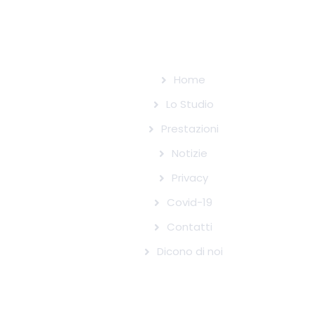
centro medico specialistico convenzionato
ASSO CRAL ITALIA
Home
Lo Studio
Prestazioni
Notizie
Privacy
Covid-19
Contatti
Dicono di noi
STRUTTURE CONVENZIONATE CON IL
SISTEMA SANITARIO NAZIONALE