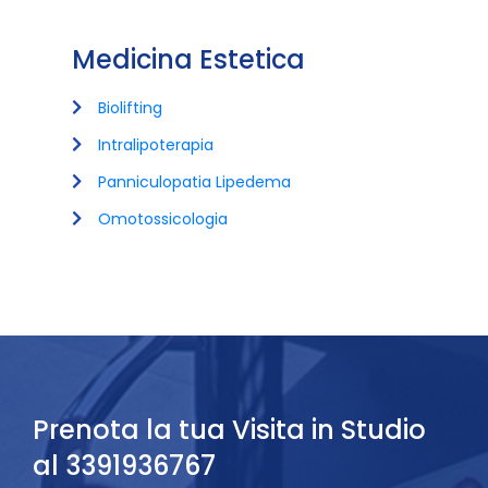
Medicina Estetica
Biolifting
Intralipoterapia
Panniculopatia Lipedema
Omotossicologia
Prenota la tua Visita in Studio
al 3391936767