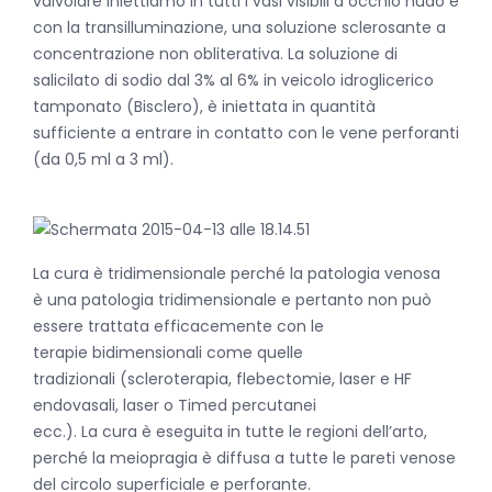
valvolare iniettiamo in tutti i vasi visibili a occhio nudo e
con la transilluminazione, una soluzione sclerosante a
concentrazione non obliterativa. La soluzione di
salicilato di sodio dal 3% al 6% in veicolo idroglicerico
tamponato (Bisclero), è iniettata in quantità
sufficiente a entrare in contatto con le vene perforanti
(da 0,5 ml a 3 ml).
La cura è tridimensionale perché la patologia venosa
è una patologia tridimensionale e pertanto non può
essere trattata efficacemente con le
terapie bidimensionali come quelle
tradizionali (scleroterapia, flebectomie, laser e HF
endovasali, laser o Timed percutanei
ecc.). La cura è eseguita in tutte le regioni dell’arto,
perché la meiopragia è diffusa a tutte le pareti venose
del circolo superficiale e perforante.