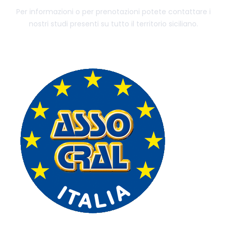
Per informazioni o per prenotazioni potete contattare i
nostri studi presenti su tutto il territorio siciliano.