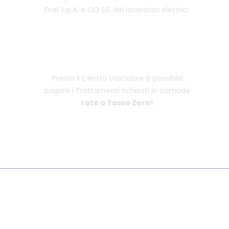
Enel S.p.A. e OO.SS. dei lavoratori elettrici.
PAGAMENTI PERSONALIZZATI
Presso il Centro Vascolare è possibile
pagare i Trattamenti richiesti in comode
rate a Tasso Zero!
©2025 DOTT. SALVATORE RUSSO | PARTITA IVA 03658440874 |
MAILING