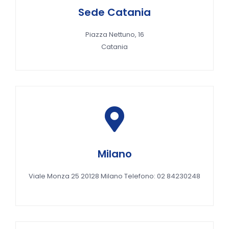
Sede Catania
Sede Catania
Piazza Nettuno, 16
Piazza Nettuno, 16
Catania
Catania
Sede Catania
Milano
Piazza Nettuno, 16
Viale Monza 25 20128 Milano Telefono: 02 84230248
Catania