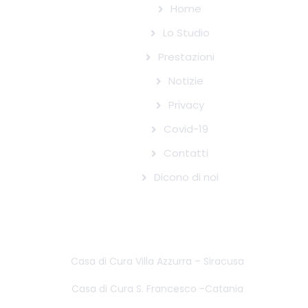
Home
Lo Studio
Prestazioni
Notizie
Privacy
Covid-19
Contatti
Dicono di noi
STRUTTURE CONVENZIONATE CON IL
SISTEMA SANITARIO NAZIONALE
Casa di Cura Villa Azzurra – Siracusa
Casa di Cura S. Francesco -Catania