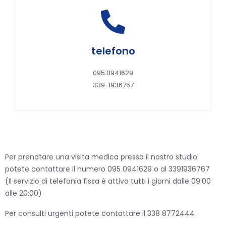
Telefono
telefono
095 0941629
095 0941629
339-1936767
339-1936767
Per prenotare una visita medica presso il nostro studio
potete contattare il numero 095 0941629 o al 3391936767
(Il servizio di telefonia fissa è attivo tutti i giorni dalle 09:00
alle 20:00)
Per consulti urgenti potete contattare il 338 8772444