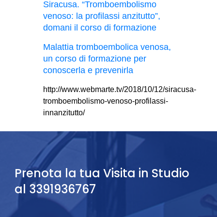
Siracusa. “Tromboembolismo
venoso: la profilassi anzitutto”,
domani il corso di formazione
Malattia tromboembolica venosa,
un corso di formazione per
conoscerla e prevenirla
http://www.webmarte.tv/2018/10/12/siracusa-
tromboembolismo-venoso-profilassi-
innanzitutto/
Prenota la tua Visita in Studio
al 3391936767