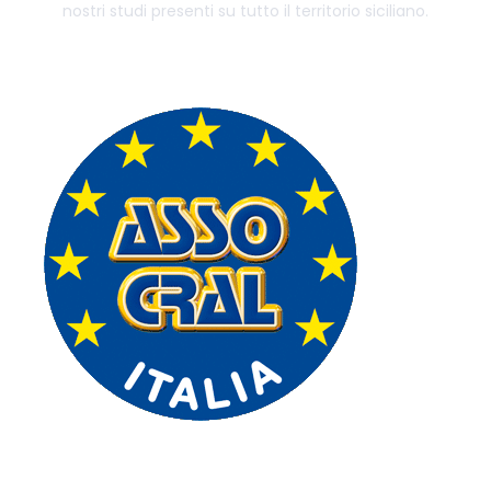
nostri studi presenti su tutto il territorio siciliano.
centro medico specialistico convenzionato
ASSO CRAL ITALIA