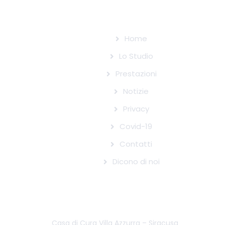
Home
Lo Studio
Prestazioni
Notizie
Privacy
Covid-19
Contatti
Dicono di noi
STRUTTURE CONVENZIONATE CON IL
SISTEMA SANITARIO NAZIONALE
Casa di Cura Villa Azzurra – Siracusa