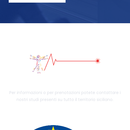
Per informazioni o per prenotazioni potete contattare i
nostri studi presenti su tutto il territorio siciliano.