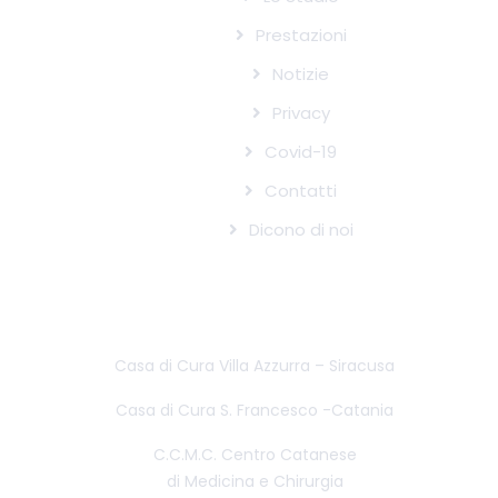
Prestazioni
Notizie
Privacy
Covid-19
Contatti
Dicono di noi
STRUTTURE CONVENZIONATE CON IL
SISTEMA SANITARIO NAZIONALE
Casa di Cura Villa Azzurra – Siracusa
Casa di Cura S. Francesco -Catania
C.C.M.C. Centro Catanese
di Medicina e Chirurgia