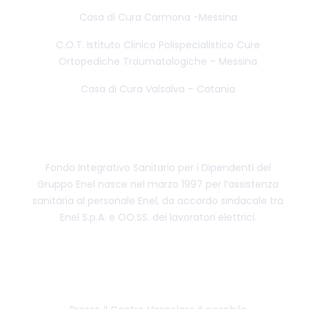
Casa di Cura Carmona -Messina
C.O.T. Istituto Clinico Polispecialistico Cure
Ortopediche Traumatologiche – Messina
Casa di Cura Valsalva – Catania
CENTRO CONVENZIONATO FISDE
Fondo Integrativo Sanitario per i Dipendenti del
Gruppo Enel nasce nel marzo 1997 per l’assistenza
sanitaria al personale Enel, da accordo sindacale tra
Enel S.p.A. e OO.SS. dei lavoratori elettrici.
PAGAMENTI PERSONALIZZATI