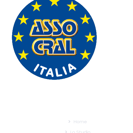
centro medico specialistico convenzionato
ASSO CRAL ITALIA
Home
Lo Studio